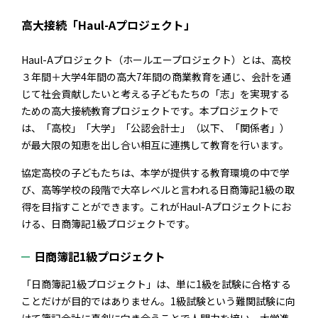
高大接続「Haul-Aプロジェクト」
Haul-A
プロジェクト（ホールエープロジェクト）とは、高校
３年間＋大学
4
年間の高大
7
年間の商業教育を通じ、会計を通
じて社会貢献したいと考える子どもたちの「志」を実現する
ための高大接続教育プロジェクトです。本プロジェクトで
は、「高校」「大学」「公認会計士」（以下、「関係者」）
が最大限の知恵を出し合い相互に連携して教育を行います。
協定高校の子どもたちは、本学が提供する教育環境の中で学
び、高等学校の段階で大卒レベルと言われる日商簿記
1
級の取
得を目指すことができます。これが
Haul-A
プロジェクトにお
ける、日商簿記
1
級プロジェクトです。
日商簿記
1
級プロジェクト
「日商簿記
1
級プロジェクト」は、単に
1
級を試験に合格する
ことだけが目的ではありません。
1
級試験という難関試験に向