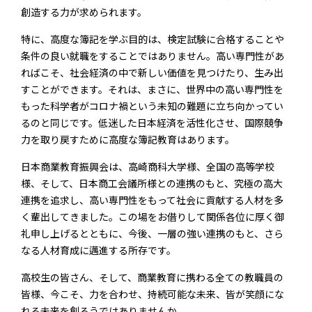
創造する力が求められます。
特に、高度な簿記を学ぶ目的は、検定試験に合格することや
条件の良い就職をすることではありません。高い専門性があ
ればこそ、社会経済の中で新しい価値を見つけたり、生み出
すことができます。それは、まさに、世界中の高い専門性を
もった科学者がコロナ禍という未知の難題に立ち向かってい
るのと同じです。低迷した日本経済を活性化させ、国際競争
力を取り戻すために高度な簿記教育はあります。
日本商業教育振興会は、高崎商科大学様、全国の高等学校
様、そして、日本商工会議所様との連携のもと、究極の高大
連携を追求し、高い専門性をもって社会に貢献する人材を多
く輩出してきました。この場をお借りして関係各位に厚く御
礼申し上げるとともに、今後、一層の強い連携のもと、さら
なる人材育成に邁進する所存です。
高校生の皆さん、そして、商業教育に携わる全ての教職員の
皆様、今こそ、力を合わせ、持続可能な未来、皆が笑顔にな
れる未来を創ろうではありませんか。