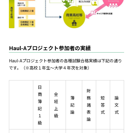
Haul-Aプロジェクト参加者の実績
Haul-Aプロジェクト参加者の各種試験合格実績は下記の通り
です。（※高校１年生～大学４年次を対象）
日
財
商
全
簿
務
短
論
簿
経
記
諸
答
文
記
上
論
表
式
式
１
級
論
級