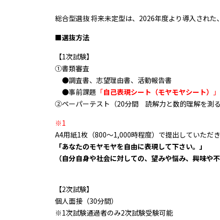
総合型選抜 将来未定型は、2026年度より導入され
■選抜方法
【1次試験】
①書類審査
●調査書、志望理由書、活動報告書
●事前課題
「
自己表現シート（モヤモヤシート）
」
➁ペーパーテスト（20分間 読解力と数的理解を測
※1
A4用紙1枚（800～1,000時程度）で提出していた
「あなたのモヤモヤを自由に表現して下さい。」
（自分自身や社会に対しての、望みや悩み、興味や不
【2次試験】
個人面接（30分間）
※1次試験通過者のみ2次試験受験可能