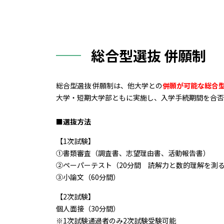
総合型選抜 併願制
総合型選抜 併願制は、他大学との
併願が可能な総合
大学・短期大学部ともに実施し、入学手続期間を合否発表
■選抜方法
【1次試験】
①書類審査（調査書、志望理由書、活動報告書）
➁ペーパーテスト（20分間 読解力と数的理解を測
③小論文（60分間）
【2次試験】
個人面接（30分間）
※1次試験通過者のみ2次試験受験可能