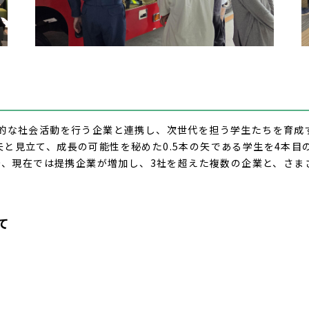
新的な社会活動を行う企業と連携し、次世代を担う学生たちを育成
矢と見立て、成長の可能性を秘めた
0.5
本の矢である学生を
4
本目
始、現在では提携企業が増加し、
3
社を超えた複数の企業と、さま
て