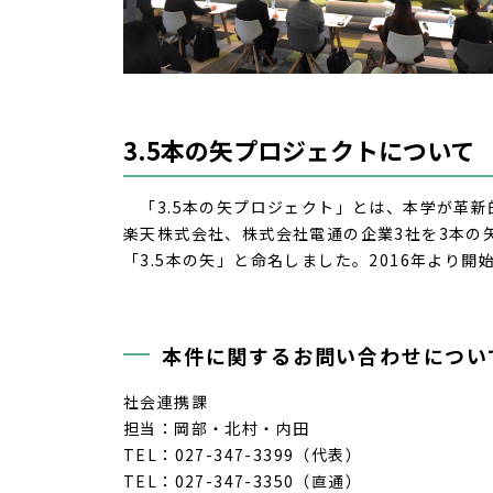
3.5本の矢プロジェクトについて
「3.5本の矢プロジェクト」とは、本学が革
楽天株式会社、株式会社電通の企業
3
社を
3
本の
「
3.5
本の矢」と命名しました。
2016
年より開
本件に関するお問い合わせについ
社会連携課
担当：岡部・北村・内田
TEL：
027-347-3399
（代表）
TEL：
027-347-3350
（直通）