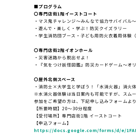
■
プログラム
〇専門店街1階イーストコート
・マス鬼チャレンジ～みんなで協力サバイバル
・遊んで・楽しく・学ぶ！防災クイズラリー
・学生消防団ブース・子ども用防火衣着用体験
〇専門店街2階イオンホール
・災害迷路から脱出せよ！
・『気をつけ妖怪図鑑』防災カードゲーム～オ
〇屋外北側スペース
・消防士×大学生と学ぼう！「水消火器」消火
※水消火器体験は当日案内も可能ですが、スム
参加をご希望の方は、下記申し込みフォームよ
【所要時間】20～30分程度
【受付場所】専門店街1階 イーストコート
【申込フォーム】
https://docs.google.com/forms/d/e/1