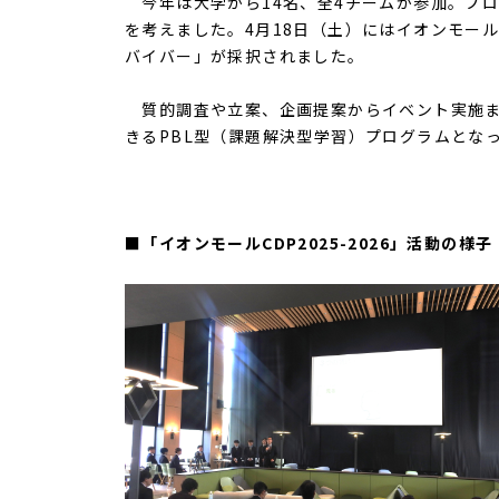
今年は大学から
14
名、全
4
チームが参加。プ
を考えました。
4
月
18
日（土）にはイオンモー
バイバー」が採択されました。
質的調査や立案、企画提案からイベント実施ま
きる
PBL
型（課題解決型学習）プログラムとな
■「イオンモールCDP2025-2026」活動の様子