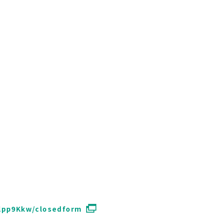
lpp9Kkw/closedform