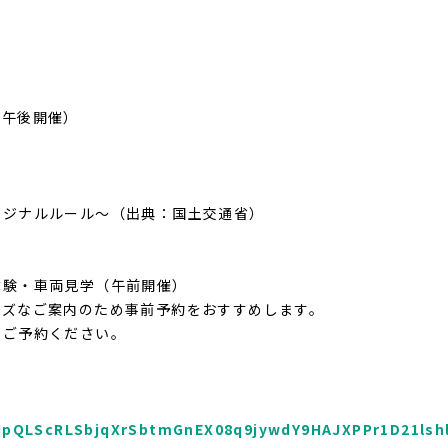
～
（午後開催）
リジナルルール～（出典：国土交通省）
体験・車両見学（午前開催）
ーズなご案内のため事前予約をおすすめします。
りご予約ください。
FAIpQLScRLSbjqXrSbtmGnEX08q9jywdY9HAJXPPr1D21lsh