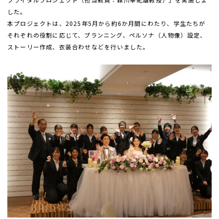
した。
本プロジェクトは、
2025
年
5
月から約
6
か月間にわたり、学生たちが
それぞれの役割に応じて、プランニング、ペルソナ（人物像）設定、
ストーリー作成、衣装合わせなどを行いました。