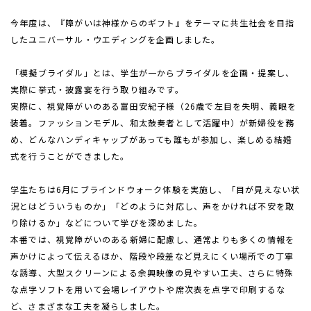
今年度は、『障がいは神様からのギフト』をテーマに共生社会を目指
したユニバーサル・ウエディングを企画しました。
「模擬ブライダル」とは、学生が一からブライダルを企画・提案し、
実際に挙式・披露宴を行う取り組みです。
実際に、視覚障がいのある富田安紀子様（
26
歳で左目を失明、義眼を
装着。ファッションモデル、和太鼓奏者として活躍中）が新婦役を務
め、どんなハンディキャップがあっても誰もが参加し、楽しめる結婚
式を行うことができました。
学生たちは
6
月にブラインドウォーク体験を実施し、「目が見えない状
況とはどういうものか」「どのように対応し、声をかければ不安を取
り除けるか」などについて学びを深めました。
本番では、視覚障がいのある新婦に配慮し、通常よりも多くの情報を
声かけによって伝えるほか、階段や段差など見えにくい場所での丁寧
な誘導、大型スクリーンによる余興映像の見やすい工夫、さらに特殊
な点字ソフトを用いて会場レイアウトや席次表を点字で印刷するな
ど、さまざまな工夫を凝らしました。