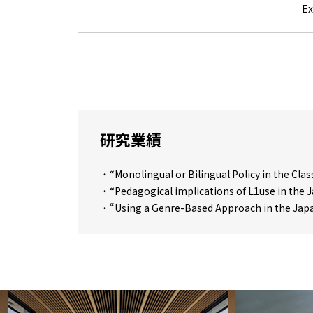
E
研究業績
・“Monolingual or Bilingual Policy in the Cl
・“Pedagogical implications of L1use 
・“Using a Genre-Based Approach in the