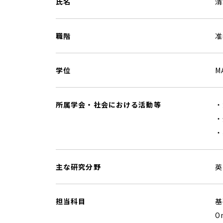
氏名
清
職階
准
学位
M
所属学会・社会における活動等
・
・
・
主な研究分野
英
担当科目
基
O