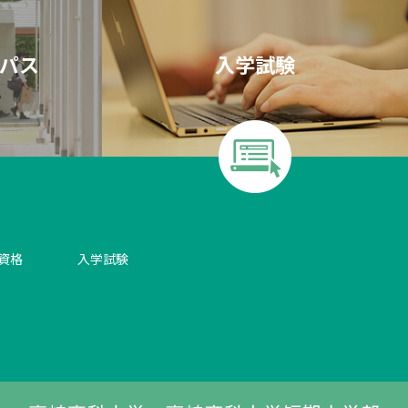
パス
入学試験
資格
入学試験