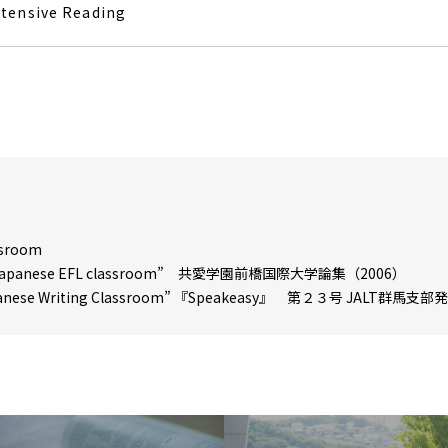
xtensive Reading
assroom
in the Japanese EFL classroom” 共愛学園前橋国際大学論集（2006）
 Japanese Writing Classroom” 『Speakeasy』 第２３号 JALT群馬支部