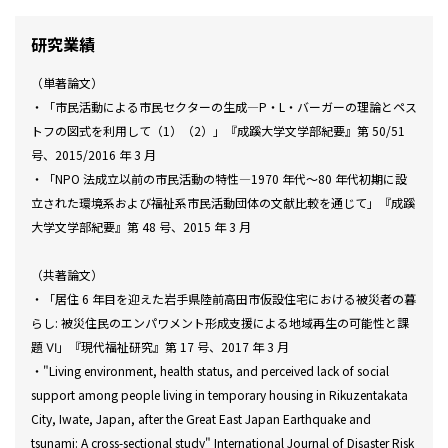
研究業績
（単著論文）
・「市民活動による市民セクターの生成―P・L・バーガーの理論とペス
トフの図式を利用して（1）（2）」『成蹊大学文学部紀要』第 50/51
号、2015/2016 年 3 月
・「NPO 法成立以前の市民活動の特性―1970 年代～80 年代初期に設
立された環境系および福祉系市民活動団体の文献比較を通じて」『成蹊
大学文学部紀要』第 48 号、2015 年 3 月
（共著論文）
・「居住 6 年目を迎えた岩手県陸前高田市仮設住宅における被災者の暮
らし: 被災住民のエンパワメント形成支援による地域再生の可能性と課
題 Ⅵ」『現代福祉研究』第 17 号、2017 年 3 月
・"Living environment, health status, and perceived lack of social
support among people living in temporary housing in Rikuzentakata
City, Iwate, Japan, after the Great East Japan Earthquake and
tsunami: A cross-sectional study" International Journal of Disaster Risk