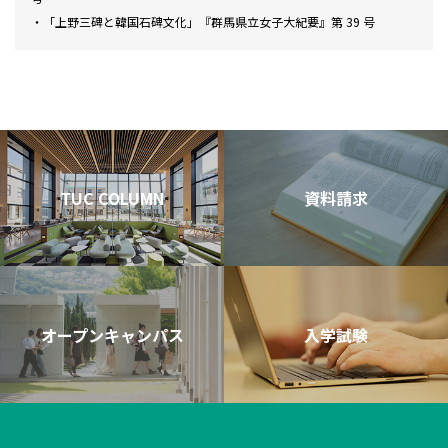
・「上野三碑と韓国石碑文化」『群馬県立女子大紀要』第 39 号
TUC COLUMN
資料請求
オープンキャンパス
入学試験