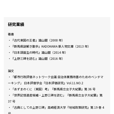
研究業績
著書
・『古代東国の王者』雄山閣（2008 年）
・『群馬県謎解き散歩』KADOKAWA 新人物文庫（2013 年）
・『日本語誕生の時代』雄山閣（2014 年）
・『上野三碑を読む』雄山閣（2016 年）
論文
・「都市行政評価ネットワーク会議 自治体業務改善のためのベンチマ
ーキング」 日本評価学会『日本評価研究』Vol.11.NO.2
・「あずまのくに（東国）考」『群馬県立女子大紀要』第 36 号
・「世界記憶遺産候補・上野三碑を読む」『群馬県立女子大紀要』第
37 号
・「古典としての上野三碑」高崎経済大学『地域政策研究』第 19 巻 4
号