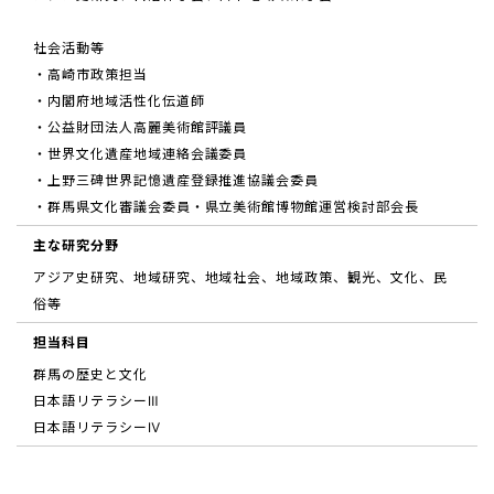
社会活動等
・高崎市政策担当
・内閣府地域活性化伝道師
・公益財団法人高麗美術館評議員
・世界文化遺産地域連絡会議委員
・上野三碑世界記憶遺産登録推進協議会委員
・群馬県文化審議会委員・県立美術館博物館運営検討部会長
主な研究分野
アジア史研究、地域研究、地域社会、地域政策、観光、文化、民
俗等
担当科目
群馬の歴史と文化
日本語リテラシーⅢ
日本語リテラシーⅣ