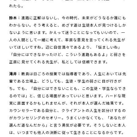
れたら。
鈴木：
進路に正解はないし、今の時代、未来がどうなるか誰にも
わからない。そう考えると、めざす道は生徒本人が見つけるしか
ないように思います。かえって迷うことになってもいいので、一
人の人間として一緒に考えて、率直な意見を言ってくれる先生が
いてほしいですね。辺に自信満々であるより、「悩ましいね」
「自分にはできなかったけど、こういう進路もあるよ」と弱さを
正直に見せてくれる先生が、私としては信頼できます。
滝井：
教員は日ごろの授業では指導者であり、人生においては先
輩である立場上、どうしても、生徒・学生の弱さに目が行きが
ち。でも、「自分にはできないことも、この生徒・学生ならでき
るのでは」と、信じる場面があっていいと思います。ハードな現
実に直面するかもしれませんが、それが本人が選んだ結果です。
カウンセラーである自分と、クライアントの人生を区分けするの
がカウンセリングのセオリー。うまくいかなくても、「あなたが
選んだ道なんだから」と言う勇気が必要です。そうしないと本人
は、いつまでも他人の決断に従って生きることになるからです。