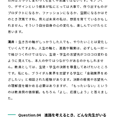
以外はガラッと変わっても全く不思議ではないです。モノづく
り、デザインという根本が私にとっては大事で、作り出すものが
プロダクトになるか、ファッションになるか、空間になるかはそ
のとき次第ですね。例えば未来の私は、野菜を育てているかもし
れません。そういう自分自身の心の変化も、楽しんでいけたらと
思います。
滝井：
生き方の軸がしっかりした人でも、やりたいことは変化し
ていくんですよね。人生の軸と、進路や職業は、必ずしも一対一
で結びつくわけではない。生徒・学生の志望先がコロコロ変わる
ように見えても、本人の中ではつながりがあるのかもしれませ
ん。教員としては、生徒・学生の決断を尊重してあげたいところ
です。私にも、ブライダル業界を志望する学生に「金融業界をめ
ざしたい」と相談された経験があります。決断の根拠や志望先へ
の理解度を確かめる必要はありますが、「もったいない」という
のは教員側の価値観。もちろん「よし、応援しよう」と答えまし
た。
Question.04 進路を考えるとき、どんな先生がいる