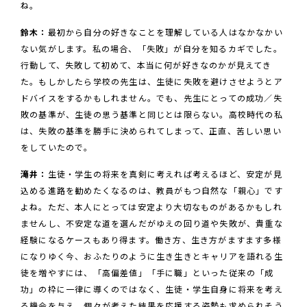
ね。
鈴木：
最初から自分の好きなことを理解している人はなかなかい
ない気がします。私の場合、「失敗」が自分を知るカギでした。
行動して、失敗して初めて、本当に何が好きなのかが見えてき
た。もしかしたら学校の先生は、生徒に失敗を避けさせようとア
ドバイスをするかもしれません。でも、先生にとっての成功／失
敗の基準が、生徒の思う基準と同じとは限らない。高校時代の私
は、失敗の基準を勝手に決められてしまって、正直、苦しい思い
をしていたので。
滝井：
生徒・学生の将来を真剣に考えれば考えるほど、安定が見
込める進路を勧めたくなるのは、教員がもつ自然な「親心」です
よね。ただ、本人にとっては安定より大切なものがあるかもしれ
ませんし、不安定な道を選んだがゆえの回り道や失敗が、貴重な
経験になるケースもあり得ます。働き方、生き方がますます多様
になりゆく今、おふたりのように生き生きとキャリアを語れる生
徒を増やすには、「高偏差値」「手に職」といった従来の「成
功」の枠に一律に導くのではなく、生徒・学生自身に将来を考え
る機会を与え、個々が考えた結果を応援する姿勢も求められそう