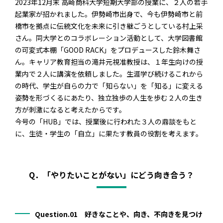
2023年12月末 高崎商科大学短期大学部の授業に、２人の若手
起業家が招かれました。伊勢崎市出身で、今も伊勢崎市と前
橋市を拠点に伝統文化を未来に引き継ごうとしている村上采
さん。同大学とのコラボレーション活動として、大学図書館
の可変式本棚「
GOOD RACK
」をプロデュースした鈴木舞さ
ん。キャリア教育担当の滝井元視准教授は、１年生向けの授
業内で２人に講演を依頼しました。生涯学び続けるこれから
の時代、学生が自らの力で「知らない」を「知る」に変える
姿勢を形づくるにあたり、独立独歩の人生を歩む２人の生き
方が刺激になると考えたからです。
今号の「
HUB
」では、授業後に行われた３人の鼎談をもと
に、生徒・学生の「自立」に果たす教員の役割を考えます。
Q．「やりたいことがない」にどう向き合う？
Question.01 好きなことや、向き、不向きを見つけ