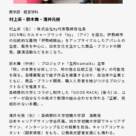
商学部 経営学科
村上采・鈴木舞・滝井元視
村上采（左）：株式会社Ay代表取締役社長
2019年にカルチャーブランド「Ay」（アイ）を設立。伊勢崎市
の伝統的な着物「伊勢崎銘仙」をアップサイクルしたアパレルの
生産、販売を中心に、日本文化を生かした商品・ブランドの開
発。講演活動などをおこなう。
鈴木舞（中央）：プロジェクト「生粋namaiki」主宰
「粋」の本質を分析しつつ、粋の宿る伝統工芸「組子」の可能性
を探る。各種展覧会で組子作品を披露するほか、自治体や企業と
ともに、商品・ブランド開発、職人と若者を結びつけるプロジェ
クトなどを推進する。
高崎商科大学とコラボし制作した「GOOD RACK」(後ろ) は、ユ
ーザーが自分なりの視点で無限の組み合わせを作れる「正解、完
成形のない本棚」。
滝井元視（右）：高崎商科大学短期大学部 准教授
日本キャリアデザイン学会所属。同大学短期大学部でキャリアデ
ザイン、インターンシップなどの授業を担当。キャリアコンサル
タント（国家資格）をもち、公務員志望者支援にも携わる。