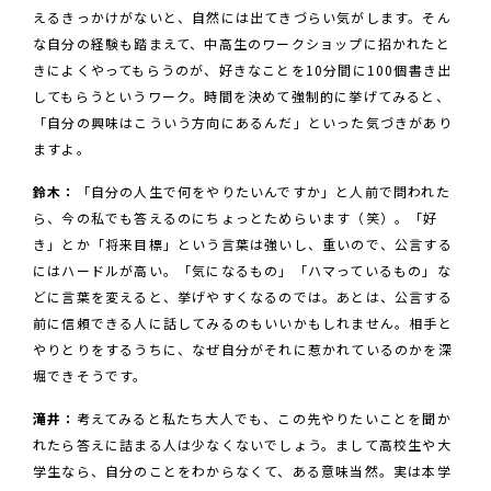
えるきっかけがないと、自然には出てきづらい気がします。そん
な自分の経験も踏まえて、中高生のワークショップに招かれたと
きによくやってもらうのが、好きなことを10分間に100個書き出
してもらうというワーク。時間を決めて強制的に挙げてみると、
「自分の興味はこういう方向にあるんだ」といった気づきがあり
ますよ。
鈴木：
「自分の人生で何をやりたいんですか」と人前で問われた
ら、今の私でも答えるのにちょっとためらいます（笑）。「好
き」とか「将来目標」という言葉は強いし、重いので、公言する
にはハードルが高い。「気になるもの」「ハマっているもの」な
どに言葉を変えると、挙げやすくなるのでは。あとは、公言する
前に信頼できる人に話してみるのもいいかもしれません。相手と
やりとりをするうちに、なぜ自分がそれに惹かれているのかを深
堀できそうです。
滝井：
考えてみると私たち大人でも、この先やりたいことを聞か
れたら答えに詰まる人は少なくないでしょう。まして高校生や大
学生なら、自分のことをわからなくて、ある意味当然。実は本学