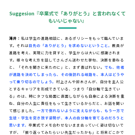
Suggesion『卒業式で「ありがとう」と言われなくて
もいいじゃない』
滝井：
私は学生の進路相談に、あるポリシーをもって臨んでいま
す。それは
目先の「ありがとう」を求めないということ。
教員が
進路を考え、実現に力を貸すと、学生からは大いに感謝されま
す。様々な考え方を話してさんざん迷わせた挙句、決断を委ねる
と、「それを聞きに来たのに」と、まず喜ばれない。
でも、他者
が進路を決めてしまったら、その後訪れる岐路を、本人はどうや
って乗り切るのでしょう。
村上さんや鈴木さんが、自分を主人公
とするキャリアを形成できている、つまり「自分軸で生きてい
る」のは、時にタフな局面に直面しながらも自身による決断を重
ね、自分の人生に責任をもって生きているからだと、お話を聞い
て感じました。
一方で倒れないように支えながらも、もう一方で
生徒・学生を突き放す姿勢が、本人の自分軸を育てるのだろうと
思います。
卒業式でメモ合わせないまま去っていく姿は切ないで
すが、「振り返ってみたらいい先生だったかも」と将来どこかで