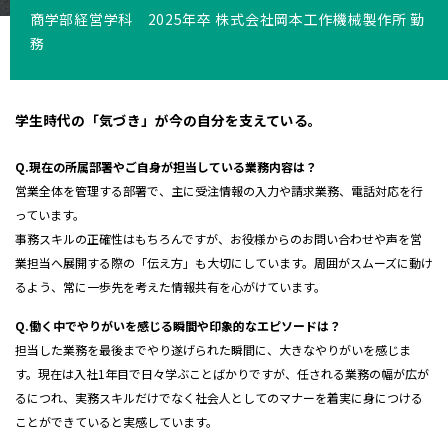
商学部経営学科 2025年卒 株式会社岡本工作機械製作所 勤
務
学生時代の「気づき」が今の自分を支えている。
Q.現在の所属部署やご自身が担当している業務内容は？
営業全体を管理する部署で、主に受注情報の入力や請求業務、電話対応を行
っています。
事務スキルの正確性はもちろんですが、お役様からのお問い合わせや声を営
業担当へ展開する際の「伝え方」も大切にしています。周囲がスムーズに動け
るよう、常に一歩先を考えた情報共有を心がけています。
Q.働く中でやりがいを感じる瞬間や印象的なエピソードは？
担当した業務を最後までやり遂げられた瞬間に、大きなやりがいを感じま
す。現在は入社
1
年目で日々学ぶことばかりですが、任される業務の幅が広が
るにつれ、実務スキルだけでなく社会人としてのマナーを着実に身につける
ことができていると実感しています。